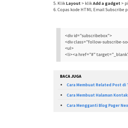
5. Klik
Layout
> klik
Add a gadget
> p
6. Copas kode HTML Email Subscribe pl
<div id="subscribebox">
<div class="follow-subscribe-so
<ul>
<li><a href="#" target="_blank
BACA JUGA
Cara Membuat Related Post di
Cara Membuat Halaman Kontak 
Cara Mengganti Blog Pager Nex