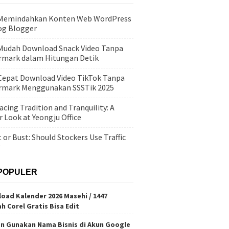
 Memindahkan Konten Web WordPress
og Blogger
Mudah Download Snack Video Tanpa
mark dalam Hitungan Detik
Cepat Download Video TikTok Tanpa
rmark Menggunakan SSSTik 2025
cing Tradition and Tranquility: A
r Look at Yeongju Office
 or Bust: Should Stockers Use Traffic
?
POPULER
oad Kalender 2026 Masehi / 1447
ah Corel Gratis Bisa Edit
n Gunakan Nama Bisnis di Akun Google