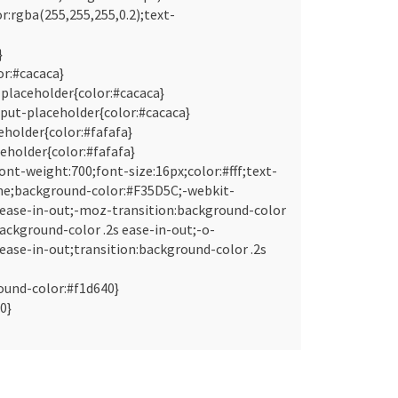
:rgba(255,255,255,0.2);text-
}
or:#cacaca}
placeholder{color:#cacaca}
nput-placeholder{color:#cacaca}
holder{color:#fafafa}
eholder{color:#fafafa}
ont-weight:700;font-size:16px;color:#fff;text-
ne;background-color:#F35D5C;-webkit-
s ease-in-out;-moz-transition:background-color
background-color .2s ease-in-out;-o-
 ease-in-out;transition:background-color .2s
ound-color:#f1d640}
0}