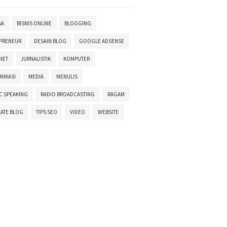
SA
BISNIS ONLINE
BLOGGING
PRENEUR
DESAIN BLOG
GOOGLE ADSENSE
NET
JURNALISTIK
KOMPUTER
NIKASI
MEDIA
MENULIS
C SPEAKING
RADIO BROADCASTING
RAGAM
ATE BLOG
TIPS SEO
VIDEO
WEBSITE