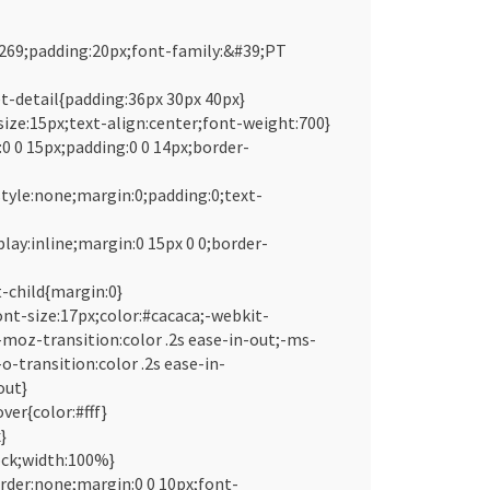
269;padding:20px;font-family:&#39;PT
t-detail{padding:36px 30px 40px}
size:15px;text-align:center;font-weight:700}
:0 0 15px;padding:0 0 14px;border-
-style:none;margin:0;padding:0;text-
splay:inline;margin:0 15px 0 0;border-
st-child{margin:0}
font-size:17px;color:#cacaca;-webkit-
;-moz-transition:color .2s ease-in-out;-ms-
-o-transition:color .2s ease-in-
out}
over{color:#fff}
}
ock;width:100%}
rder:none;margin:0 0 10px;font-