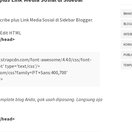
BAHA
ibe plus Link Media Sosial di Sidebar Blogger.
BLOG
> Edit HTML
INTER
/head>
KOMU
PUBLI
otstrapcdn.com/font-awesome/4.4.0/css/font-
t' type='text/css'/>
TEMPL
.com/css?family=PT+Sans:400,700'
/>
template blog Anda, gak usah dipasang. Langsung aja
/head>