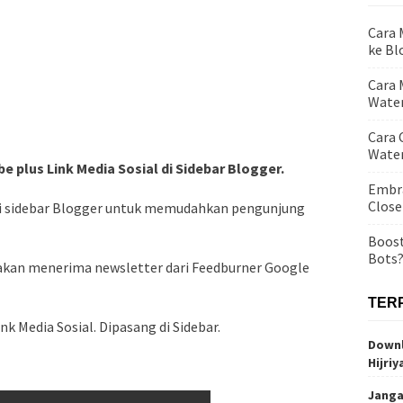
Cara
ke Bl
Cara 
Water
Cara 
Wate
 plus Link Media Sosial di Sidebar Blogger.
Embra
Close
di sidebar Blogger untuk memudahkan pengunjung
Boost
Bots
 akan menerima newsletter dari Feedburner Google
TER
nk Media Sosial. Dipasang di Sidebar.
Downl
Hijriy
Janga