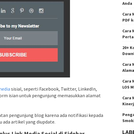
Anda
Cara 
PDF k
Cara 
Perta
20+ K
Down
Cara 
Alama
Cara 
LOS M
edia
sisial, seperti Facebook, Twitter, LinkedIn,
 form isian untuk pengunjung memasukkan alamat
Cara 
Kiner
Penga
tan pengunjung blog karena ada notifikasi kepada
Smok
 ada artikel yang diupdate.
lus Link Media Sosial di Sidebar
LAB