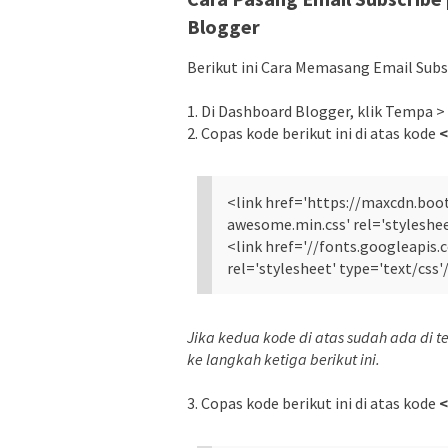
Blogger
Berikut ini Cara Memasang Email Subscr
1. Di Dashboard Blogger, klik Tempa 
2. Copas kode berikut ini di atas kode
<
<link href='https://maxcdn.bo
awesome.min.css' rel='styleshee
<link href='//fonts.googleapis
rel='stylesheet' type='text/css'
Jika kedua kode di atas sudah ada di 
ke langkah ketiga berikut ini.
3. Copas kode berikut ini di atas kode
<