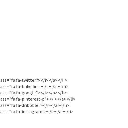
lass="fa fa-twitter"></i></a></li>
lass="fa fa-linkedin"></i></a></li>
lass="fa fa-google"></i></a></li>
lass="fa fa-pinterest-p"></i></a></li>
lass="fa fa-dribbble"></i></a></li>
lass="fa fa-instagram"></i></a></li>