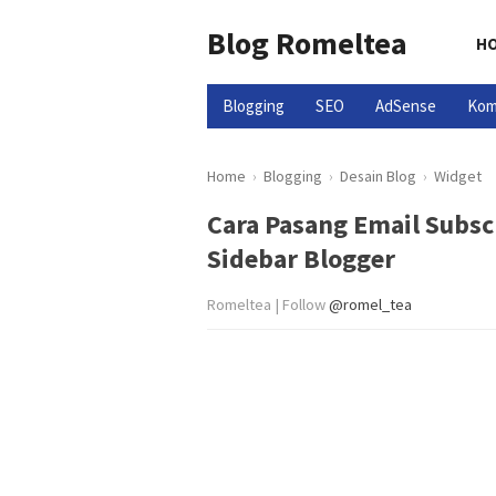
Blog Romeltea
H
Blogging
SEO
AdSense
Kom
Home
›
Blogging
›
Desain Blog
›
Widget
Cara Pasang Email Subscr
Sidebar Blogger
Romeltea | Follow
@romel_tea