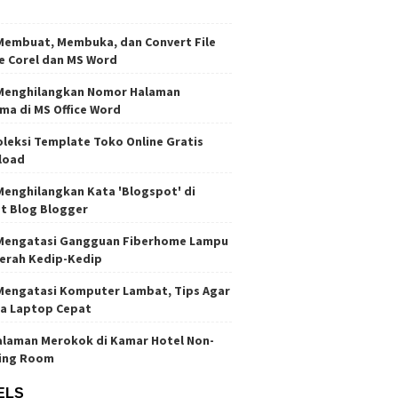
Membuat, Membuka, dan Convert File
e Corel dan MS Word
Menghilangkan Nomor Halaman
ma di MS Office Word
oleksi Template Toko Online Gratis
load
Menghilangkan Kata 'Blogspot' di
t Blog Blogger
Mengatasi Gangguan Fiberhome Lampu
erah Kedip-Kedip
Mengatasi Komputer Lambat, Tips Agar
ja Laptop Cepat
laman Merokok di Kamar Hotel Non-
ing Room
ELS