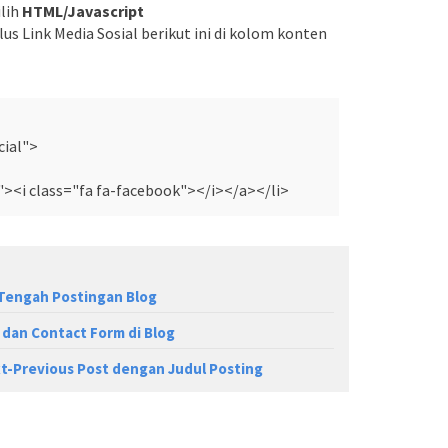
ilih
HTML/Javascript
us Link Media Sosial berikut ini di kolom konten
cial">
"><i class="fa fa-facebook"></i></a></li>
 Tengah Postingan Blog
dan Contact Form di Blog
t-Previous Post dengan Judul Posting