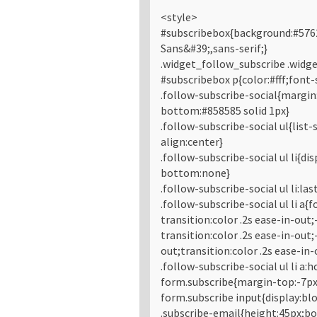
<style>
#subscribebox{background:#576
Sans&#39;,sans-serif;}
.widget_follow_subscribe .widge
#subscribebox p{color:#fff;font-
.follow-subscribe-social{margin
bottom:#858585 solid 1px}
.follow-subscribe-social ul{list
align:center}
.follow-subscribe-social ul li{di
bottom:none}
.follow-subscribe-social ul li:la
.follow-subscribe-social ul li a{
transition:color .2s ease-in-out
transition:color .2s ease-in-out;
out;transition:color .2s ease-in-
.follow-subscribe-social ul li a:h
form.subscribe{margin-top:-7px
form.subscribe input{display:bl
.subscribe-email{height:45px;bo