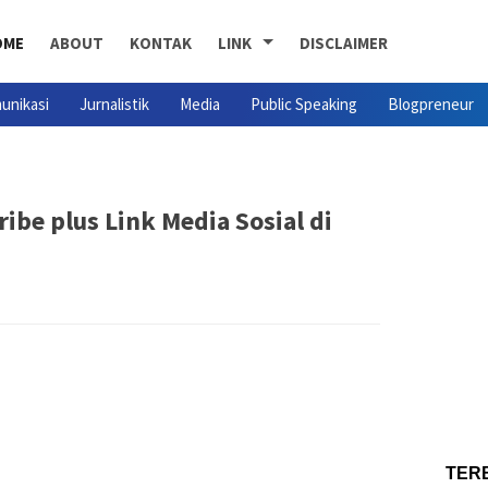
OME
ABOUT
KONTAK
LINK
DISCLAIMER
unikasi
Jurnalistik
Media
Public Speaking
Blogpreneur
ibe plus Link Media Sosial di
TER