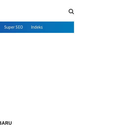
Super SEO
Indeks
BARU