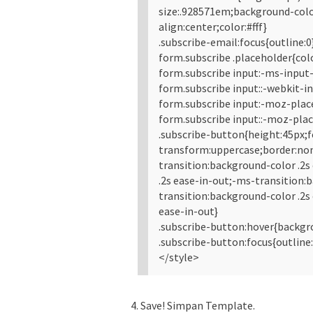
size:.928571em;background-color
align:center;color:#fff}
.subscribe-email:focus{outline:0
form.subscribe .placeholder{col
form.subscribe input:-ms-input-
form.subscribe input::-webkit-i
form.subscribe input:-moz-place
form.subscribe input::-moz-plac
.subscribe-button{height:45px;f
transform:uppercase;border:no
transition:background-color .2
.2s ease-in-out;-ms-transition:
transition:background-color .2s
ease-in-out}
.subscribe-button:hover{backgr
.subscribe-button:focus{outline:
</style>
4. Save! Simpan Template.