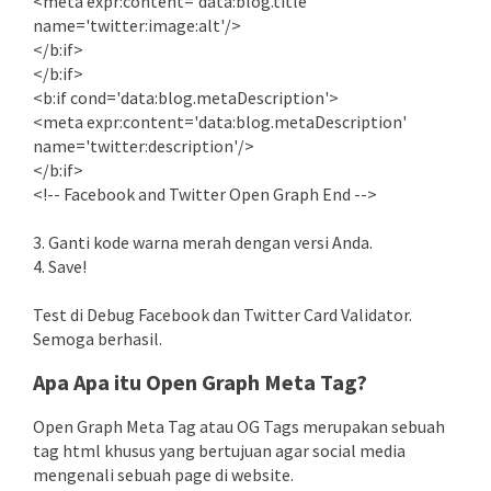
<meta expr:content='data:blog.title'
name='twitter:image:alt'/>
</b:if>
</b:if>
<b:if cond='data:blog.metaDescription'>
<meta expr:content='data:blog.metaDescription'
name='twitter:description'/>
</b:if>
<!-- Facebook and Twitter Open Graph End -->
3. Ganti kode warna merah dengan versi Anda.
4. Save!
Test di Debug Facebook dan Twitter Card Validator.
Semoga berhasil.
Apa Apa itu Open Graph Meta Tag?
Open Graph Meta Tag atau OG Tags merupakan sebuah
tag html khusus yang bertujuan agar social media
mengenali sebuah page di website.