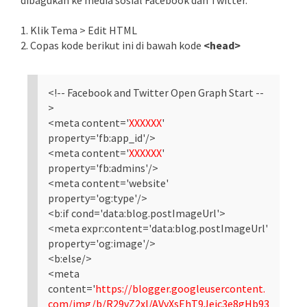
1. Klik Tema > Edit HTML
2. Copas kode berikut ini di bawah kode
<head>
<!-- Facebook and Twitter Open Graph Start --
>
<meta content='
XXXXXX
'
property='fb:app_id'/>
<meta content='
XXXXXX
'
property='fb:admins'/>
<meta content='website'
property='og:type'/>
<b:if cond='data:blog.postImageUrl'>
<meta expr:content='data:blog.postImageUrl'
property='og:image'/>
<b:else/>
<meta
content='
https://blogger.googleusercontent.
com/img/b/R29vZ2xl/AVvXsEhT9Jeic3e8gHb93