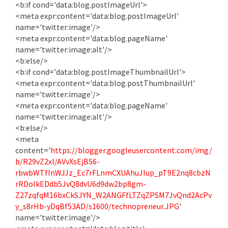
<b:if cond='data:blog.postImageUrl'>
<meta expr:content='data:blog.postImageUrl'
name='twitter:image'/>
<meta expr:content='data:blog.pageName'
name='twitter:image:alt'/>
<b:else/>
<b:if cond='data:blog.postImageThumbnailUrl'>
<meta expr:content='data:blog.postThumbnailUrl'
name='twitter:image'/>
<meta expr:content='data:blog.pageName'
name='twitter:image:alt'/>
<b:else/>
<meta
content='
https://blogger.googleusercontent.com/img/
b/R29vZ2xl/AVvXsEjBS6-
rbwbWTfInWJJz_Ec7rFLnmCXUAhuJIup_pT9E2nq8cbzN
rRDoIkEDdb5JvQ8dvU6d9dw2bp8gm-
Z27zqfqM16bxCkSJYN_W2ANGFfLTZqZPSM7JvQnd2AcPv
y_s8rHb-yDqBf53AD/s1600/technopreneur.JPG
'
name='twitter:image'/>