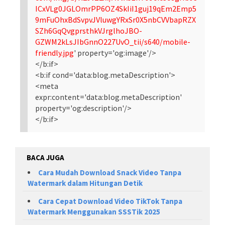
ICxVLg0JGLOmrPP6OZ4SkIiI1guj19qEm2Emp5
9mFuOhxBdSvpvJVluwgYRxSr0X5nbCVVbapRZX
SZh6GqQvgprsthkVJrglhoJBO-
GZWM2kLsJIbGnnO227UvO_tii/s640/mobile-
friendly.jpg
' property='og:image'/>
</b:if>
<b:if cond='data:blog.metaDescription'>
<meta
expr:content='data:blog.metaDescription'
property='og:description'/>
</b:if>
BACA JUGA
Cara Mudah Download Snack Video Tanpa
Watermark dalam Hitungan Detik
Cara Cepat Download Video TikTok Tanpa
Watermark Menggunakan SSSTik 2025