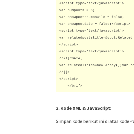
<script type='text/javascript'>

var numposts = 5;

var showpostthumbnails = false;

var showpostdate = false;</script>

<script type='text/javascript'>

var relatedpoststitle=&quot;Related 
</script>

<script type='text/javascript'>

//<![CDATA[

var relatedTitles=new Array();var r
//]]>

</script>

    </b:if>
2. Kode XML & JavaScript:
Simpan kode berikut ini di atas kode <