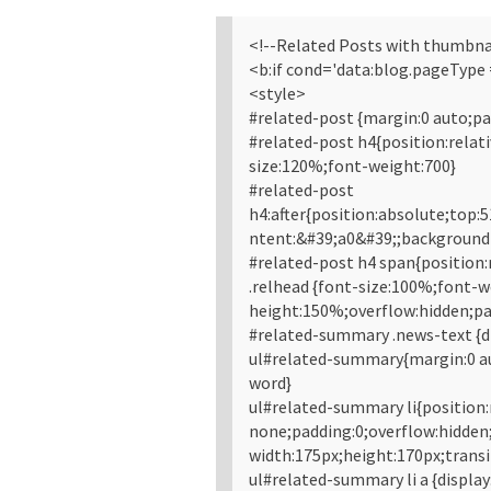
<!--Related Posts with thumbnail
<b:if cond='data:blog.pageType
<style>
#related-post {margin:0 auto;pa
#related-post h4{position:relat
size:120%;font-weight:700}
#related-post
h4:after{position:absolute;top:
ntent:&#39;a0&#39;;background-
#related-post h4 span{position:r
.relhead {font-size:100%;font-w
height:150%;overflow:hidden;pa
#related-summary .news-text {d
ul#related-summary{margin:0 au
word}
ul#related-summary li{position:r
none;padding:0;overflow:hidden
width:175px;height:170px;transit
ul#related-summary li a {display