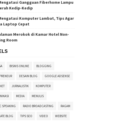
Mengatasi Gangguan Fiberhome Lampu
erah Kedip-Kedip
Mengatasi Komputer Lambat, Tips Agar
ja Laptop Cepat
laman Merokok di Kamar Hotel Non-
ing Room
ELS
SA
BISNIS ONLINE
BLOGGING
PRENEUR
DESAIN BLOG
GOOGLE ADSENSE
NET
JURNALISTIK
KOMPUTER
NIKASI
MEDIA
MENULIS
C SPEAKING
RADIO BROADCASTING
RAGAM
ATE BLOG
TIPS SEO
VIDEO
WEBSITE