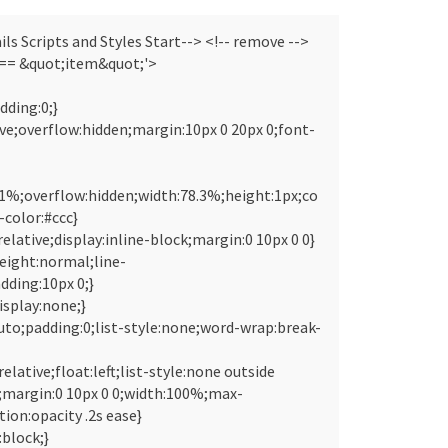
s Scripts and Styles Start--> <!-- remove -->
 == &quot;item&quot;'>
dding:0;}
ive;overflow:hidden;margin:10px 0 20px 0;font-
51%;overflow:hidden;width:78.3%;height:1px;co
color:#ccc}
elative;display:inline-block;margin:0 10px 0 0}
eight:normal;line-
dding:10px 0;}
isplay:none;}
to;padding:0;list-style:none;word-wrap:break-
elative;float:left;list-style:none outside
;margin:0 10px 0 0;width:100%;max-
ion:opacity .2s ease}
:block;}