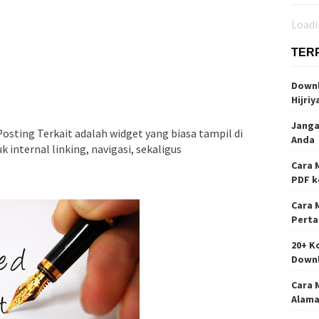
Loadin
TER
Downl
Hijriy
Janga
Posting Terkait adalah widget yang biasa tampil di
Anda
 internal linking, navigasi, sekaligus
Cara 
PDF k
Cara 
Perta
20+ K
Down
Cara 
Alama