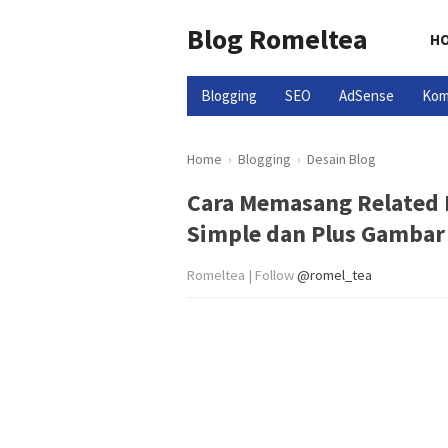
Blog Romeltea
H
Blogging
SEO
AdSense
Kom
Home
›
Blogging
›
Desain Blog
Cara Memasang Related P
Simple dan Plus Gambar
Romeltea | Follow
@romel_tea