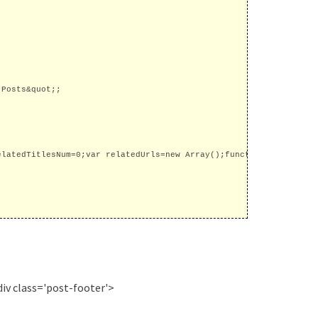
Posts&quot;;

elatedTitlesNum=0;var relatedUrls=new Array();function related_r
div class='post-footer'>