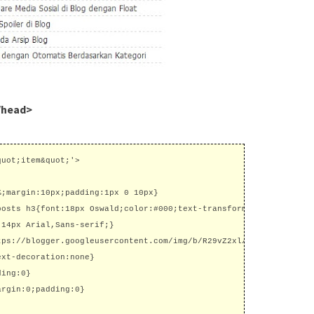
/head>
uot;item&quot;'>

;margin:10px;padding:1px 0 10px}

posts h3{font:18px Oswald;color:#000;text-transform:none;margin:0
14px Arial,Sans-serif;}

tps://blogger.googleusercontent.com/img/b/R29vZ2xl/AVvXsEisxv3wg
xt-decoration:none}

ing:0}

rgin:0;padding:0}
