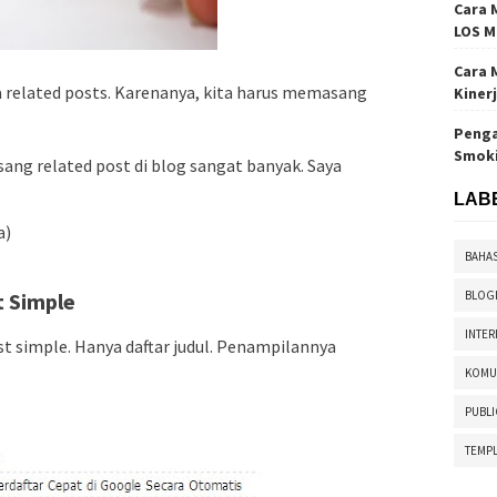
Cara 
LOS M
Cara 
 related posts. Karenanya, kita harus memasang
Kiner
Penga
Smok
g related post di blog sangat banyak. Saya
LAB
a)
BAHA
 Simple
BLOG
INTER
t simple. Hanya daftar judul. Penampilannya
KOMU
PUBLI
TEMPL