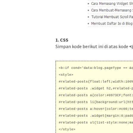
1. CSS
Simpan kode berikut ini di atas kode
<
<b:if cond='data:blog.pageType == &q
<style>

#related-posts{float:left;width:100%
#related-posts .widget h2,#related-
#related-posts a{color:#0973CF;font:
#related-posts li{background:url(ht
#related-posts a:hover{color:#c00;te
#related-posts .widget{margin:0;padd
#related-posts ul{list-style:none;ma
</style>
