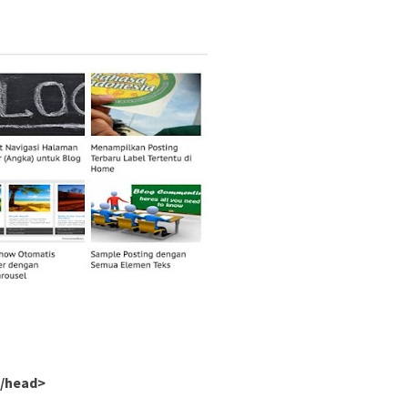
/head>