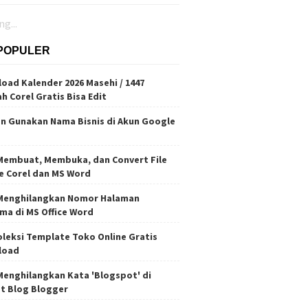
g...
POPULER
oad Kalender 2026 Masehi / 1447
ah Corel Gratis Bisa Edit
n Gunakan Nama Bisnis di Akun Google
Membuat, Membuka, dan Convert File
e Corel dan MS Word
Menghilangkan Nomor Halaman
ma di MS Office Word
oleksi Template Toko Online Gratis
load
Menghilangkan Kata 'Blogspot' di
t Blog Blogger