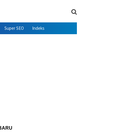
Super SEO
Indeks
BARU