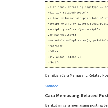
<b:if cond='data:blog.pageType == &q
<div id='related-posts'>

<b:loop values='data:post.labels' va
<script expr:src='&quot;/feeds/post
<script type='text/javascript'>

var maxresults=5;

removeRelatedDuplicates(); printRela
</script>

</div>

<div class='clear'/>

</b:if>
Demikian Cara Memasang Related Pos
Sumber
Cara Memasang Related Post
Berikut ini cara memasang posting t