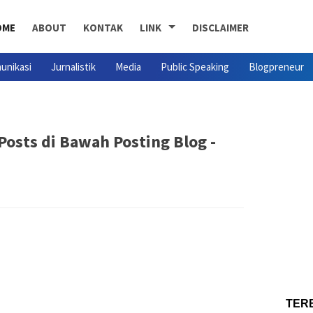
OME
ABOUT
KONTAK
LINK
DISCLAIMER
unikasi
Jurnalistik
Media
Public Speaking
Blogpreneur
osts di Bawah Posting Blog -
TER