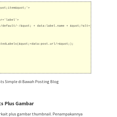
uot;item&quot;'>

r='label'>

s/default/-/&quot; + data:label.name + &quot;?alt=json-in-script&
tedLabels(&quot;<data:post.url/>&quot;);

ts Simple di Bawah Posting Blog
s Plus Gambar
erkait plus gambar thumbnail. Penampakannya