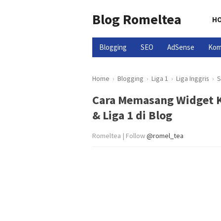
Blog Romeltea
H
Blogging
SEO
AdSense
Kom
Home
›
Blogging
›
Liga 1
›
Liga Inggris
›
S
Cara Memasang Widget K
& Liga 1 di Blog
Romeltea | Follow
@romel_tea