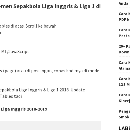
Anda
en Sepakbola Liga Inggris & Liga 1 di
Cara 
PDF k
ables di atas. Scroll ke bawah.
Cara 
a
Perta
20+ K
HTML/JavaScript
Down
Cara 
Alama
 (page) atau di postingan, copas kodenya di mode
Cara 
LOS M
pakbola Liga Inggris & Liga 1 2018. Update
Cara 
Tables tadi.
Kiner
Liga Inggris 2018-2019
Penga
Smok
LAB