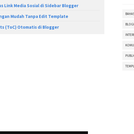
s Link Media Sosial di Sidebar Blogger
BAHA
ngan Mudah Tanpa Edit Template
BLOG
s (ToC) Otomatis di Blogger
INTER
KOMU
PUBLI
TEMPL