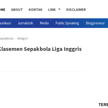
OME
ABOUT
KONTAK
LINK
DISCLAIMER
unikasi
Jurnalistik
Media
Public Speaking
Blogpreneur
epakbola
›
Widget
lasemen Sepakbola Liga Inggris
TER