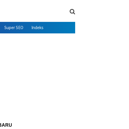
Super SEO
Indeks
BARU