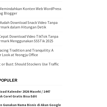
 Memindahkan Konten Web WordPress
og Blogger
Mudah Download Snack Video Tanpa
mark dalam Hitungan Detik
Cepat Download Video TikTok Tanpa
rmark Menggunakan SSSTik 2025
cing Tradition and Tranquility: A
r Look at Yeongju Office
 or Bust: Should Stockers Use Traffic
?
POPULER
oad Kalender 2026 Masehi / 1447
ah Corel Gratis Bisa Edit
n Gunakan Nama Bisnis di Akun Google