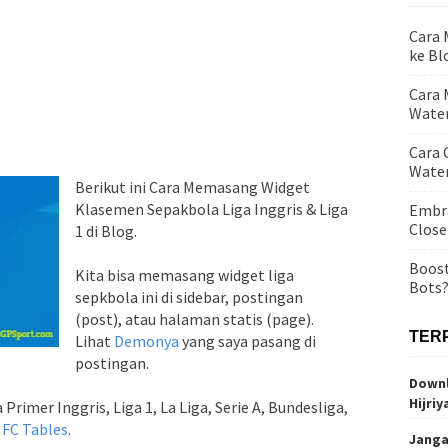
Cara
ke Bl
Cara 
Water
Cara 
Wate
Berikut ini Cara Memasang Widget
Klasemen Sepakbola Liga Inggris & Liga
Embra
Close
1 di Blog.
Boost
Kita bisa memasang widget liga
Bots
sepkbola ini di sidebar, postingan
(post), atau halaman statis (page).
TER
Lihat
Demonya
yang saya pasang di
postingan.
Downl
Hijriy
imer Inggris, Liga 1, La Liga, Serie A, Bundesliga,
n
FC Tables
.
Janga