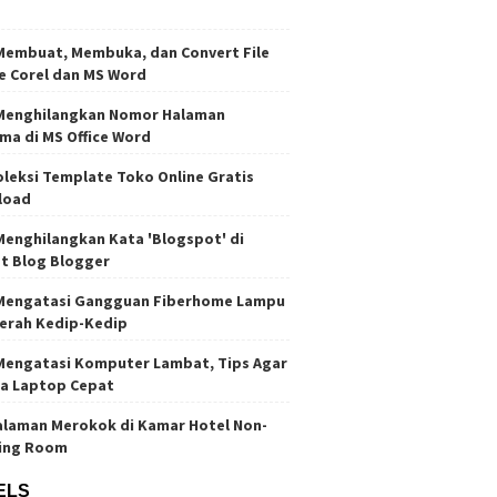
Membuat, Membuka, dan Convert File
e Corel dan MS Word
Menghilangkan Nomor Halaman
ma di MS Office Word
oleksi Template Toko Online Gratis
load
Menghilangkan Kata 'Blogspot' di
t Blog Blogger
Mengatasi Gangguan Fiberhome Lampu
erah Kedip-Kedip
Mengatasi Komputer Lambat, Tips Agar
ja Laptop Cepat
laman Merokok di Kamar Hotel Non-
ing Room
ELS