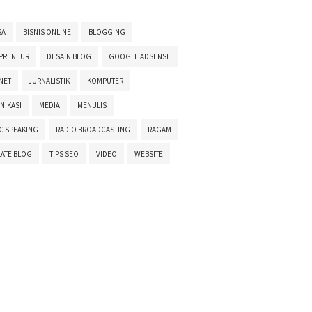
SA
BISNIS ONLINE
BLOGGING
PRENEUR
DESAIN BLOG
GOOGLE ADSENSE
NET
JURNALISTIK
KOMPUTER
NIKASI
MEDIA
MENULIS
C SPEAKING
RADIO BROADCASTING
RAGAM
ATE BLOG
TIPS SEO
VIDEO
WEBSITE