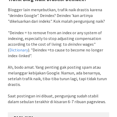
Blogger lain menyebutkan, trafik naik drastis karena
"deindex Google". Deindex? Deindex 'kan artinya
"dikeluarkan dari indeks". Kok malah pengunjung naik?
"Deindex =
to remove from an index or any system of
indexing, especially to stop adjusting compensation
according to the cost of living: to
deindex
wages
"
(
Dictionary
). "Deindex =
to
cause
to
become
no
longer
index-linked
".
Ah, bodo amat. Yang penting gak posting spam atau
melanggar kebijakan Google. Namun, ada benarnya,
setelah trafik naik, tiba-tiba turun lagi, tapi tidak turun
drastis.
Saat postingan ini dibuat, pengunjung sudah stabil
dalam sebulan terakhir di kisaran 6-7 ribuan pageviews.