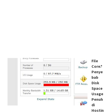
File
Core.*
Penye
bab
Disk
Space
Usage
Penuh
di
Hostin