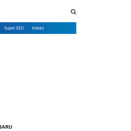
Super SEO
Indeks
BARU