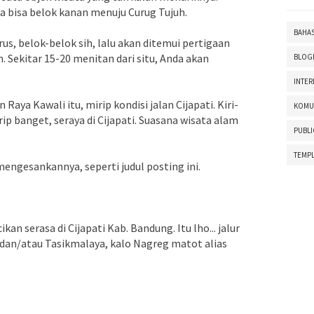
nda bisa belok kanan menuju Curug Tujuh.
BAHA
erus, belok-belok sih, lalu akan ditemui pertigaan
. Sekitar 15-20 menitan dari situ, Anda akan
BLOG
INTER
Raya Kawali itu, mirip kondisi jalan Cijapati. Kiri-
KOMU
p banget, seraya di Cijapati. Suasana wisata alam
PUBLI
TEMPL
ngesankannya, seperti judul posting ini.
ikan serasa di Cijapati Kab. Bandung. Itu lho... jalur
 dan/atau Tasikmalaya, kalo Nagreg matot alias