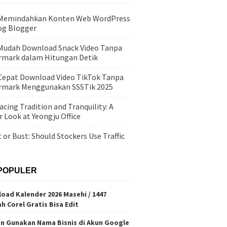
 Memindahkan Konten Web WordPress
og Blogger
Mudah Download Snack Video Tanpa
mark dalam Hitungan Detik
Cepat Download Video TikTok Tanpa
rmark Menggunakan SSSTik 2025
cing Tradition and Tranquility: A
r Look at Yeongju Office
 or Bust: Should Stockers Use Traffic
?
POPULER
oad Kalender 2026 Masehi / 1447
ah Corel Gratis Bisa Edit
n Gunakan Nama Bisnis di Akun Google