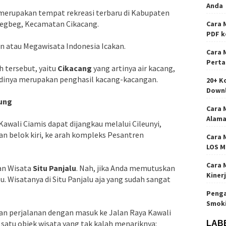
Anda
 merupakan tempat rekreasi terbaru di Kabupaten
aregbeg, Kecamatan Cikacang.
Cara 
PDF k
n atau Megawisata Indonesia Icakan.
Cara 
Perta
h tersebut, yaitu
Cikacang
yang artinya air kacang,
adinya merupakan penghasil kacang-kacangan.
20+ K
Down
dung
Cara 
Alama
Kawali Ciamis dapat dijangkau melalui Cileunyi,
n belok kiri, ke arah kompleks Pesantren
Cara 
LOS M
Cara 
an Wisata
Situ Panjalu
. Nah, jika Anda memutuskan
Kiner
lu. Wisatanya di Situ Panjalu aja yang sudah sangat
Penga
Smok
kan perjalanan dengan masuk ke Jalan Raya Kawali
 satu objek wisata yang tak kalah menariknya:
LAB