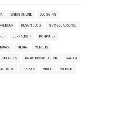
SA
BISNIS ONLINE
BLOGGING
PRENEUR
DESAIN BLOG
GOOGLE ADSENSE
NET
JURNALISTIK
KOMPUTER
NIKASI
MEDIA
MENULIS
C SPEAKING
RADIO BROADCASTING
RAGAM
ATE BLOG
TIPS SEO
VIDEO
WEBSITE