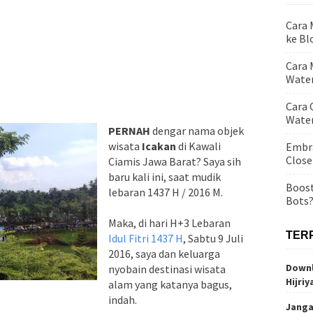
Cara
ke Bl
Cara 
Water
Cara 
Wate
PERNAH
dengar nama objek
wisata
Icakan
di Kawali
Embra
Close
Ciamis Jawa Barat? Saya sih
baru kali ini, saat mudik
Boost
lebaran 1437 H / 2016 M.
Bots
Maka, di hari H+3 Lebaran
TER
Idul Fitri 1437 H
, Sabtu 9 Juli
2016, saya dan keluarga
Downl
nyobain destinasi wisata
Hijriy
alam yang katanya bagus,
indah.
Janga