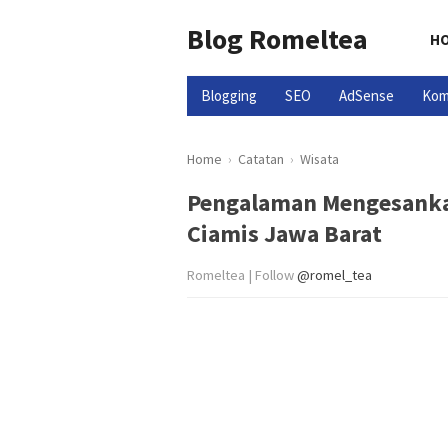
Blog Romeltea
H
Blogging
SEO
AdSense
Kom
Home
›
Catatan
›
Wisata
Pengalaman Mengesankan
Ciamis Jawa Barat
Romeltea | Follow
@romel_tea