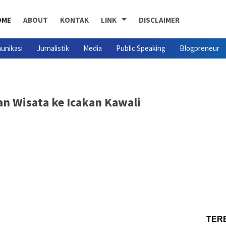
OME
ABOUT
KONTAK
LINK
DISCLAIMER
unikasi
Jurnalistik
Media
Public Speaking
Blogpreneur
 Wisata ke Icakan Kawali
TER