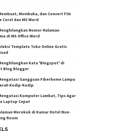
Membuat, Membuka, dan Convert File
e Corel dan MS Word
Menghilangkan Nomor Halaman
ma di MS Office Word
oleksi Template Toko Online Gratis
load
Menghilangkan Kata 'Blogspot' di
t Blog Blogger
Mengatasi Gangguan Fiberhome Lampu
erah Kedip-Kedip
Mengatasi Komputer Lambat, Tips Agar
ja Laptop Cepat
laman Merokok di Kamar Hotel Non-
ing Room
ELS