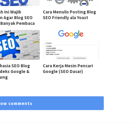
h Ini Wajib
Cara Menulis Posting Blog
n Agar Blog SEO
SEO Friendly ala Yoast
y Banyak Pembaca
ahasia SEO Blog
Cara Kerja Mesin Pencari
ndeks Google &
Google (SEO Dasar)
jung
how comments