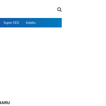
Super SEO
Indeks
BARU