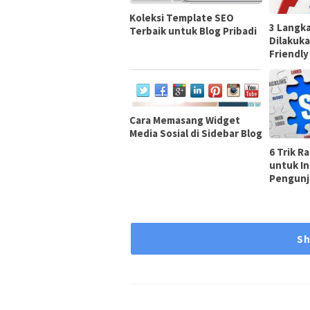
Koleksi Template SEO
3 Langka
Terbaik untuk Blog Pribadi
Dilakuka
Friendl
Cara Memasang Widget
Media Sosial di Sidebar Blog
6 Trik R
untuk I
Pengun
S