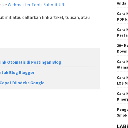
Anda
a ke
Webmaster Tools Submit URL
Cara 
ubmit atau daftarkan link artikel, tulisan, atau
PDF k
Cara 
Perta
20+ K
Down
Cara 
ink Otomatis di Postingan Blog
Alama
ntuk Blog Blogger
Cara 
 Cepat Diindeks Google
LOS M
Cara 
Kiner
Penga
Smok
LAB