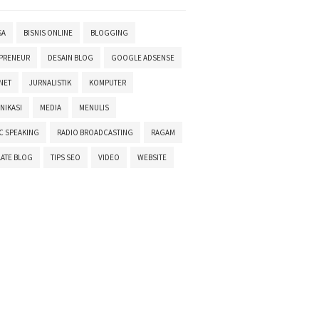
SA
BISNIS ONLINE
BLOGGING
PRENEUR
DESAIN BLOG
GOOGLE ADSENSE
NET
JURNALISTIK
KOMPUTER
NIKASI
MEDIA
MENULIS
C SPEAKING
RADIO BROADCASTING
RAGAM
ATE BLOG
TIPS SEO
VIDEO
WEBSITE