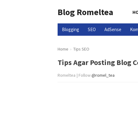
Blog Romeltea
H
Blogging
SEO
AdSense
Kom
Home
›
Tips SEO
Tips Agar Posting Blog 
Romeltea | Follow
@romel_tea