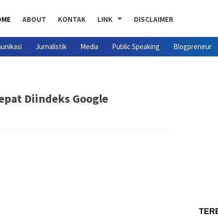
OME
ABOUT
KONTAK
LINK
DISCLAIMER
unikasi
Jurnalistik
Media
Public Speaking
Blogpreneur
Cepat Diindeks Google
TER