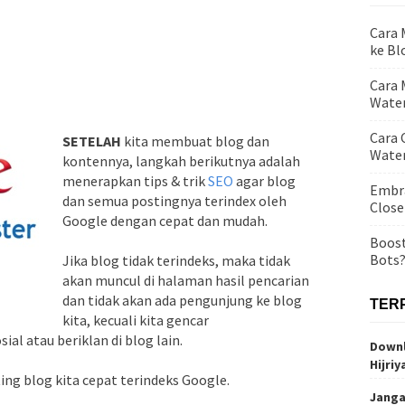
Cara
ke Bl
Cara 
Water
Cara 
SETELAH
kita membuat blog dan
Wate
kontennya, langkah berikutnya adalah
menerapkan tips & trik
SEO
agar blog
Embra
dan semua postingnya terindex oleh
Close
Google dengan cepat dan mudah.
Boost
Bots
Jika blog tidak terindeks, maka tidak
akan muncul di halaman hasil pencarian
dan tidak akan ada pengunjung ke blog
TER
kita, kecuali kita gencar
sial atau beriklan di blog lain.
Downl
Hijriy
ting blog kita cepat terindeks Google.
Janga