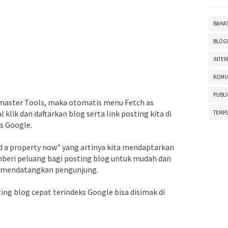
BAHA
BLOG
INTER
KOMU
PUBLI
bmaster Tools, maka otomatis menu Fetch as
l klik dan daftarkan blog serta link posting kita di
TEMPL
ks Google.
dd a property now" yang artinya kita mendaptarkan
emberi peluang bagi posting blog untuk mudah dan
a mendatangkan pengunjung.
ng blog cepat terindeks Google bisa disimak di