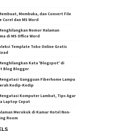
Membuat, Membuka, dan Convert File
e Corel dan MS Word
Menghilangkan Nomor Halaman
ma di MS Office Word
oleksi Template Toko Online Gratis
load
Menghilangkan Kata 'Blogspot' di
t Blog Blogger
Mengatasi Gangguan Fiberhome Lampu
erah Kedip-Kedip
Mengatasi Komputer Lambat, Tips Agar
ja Laptop Cepat
laman Merokok di Kamar Hotel Non-
ing Room
ELS