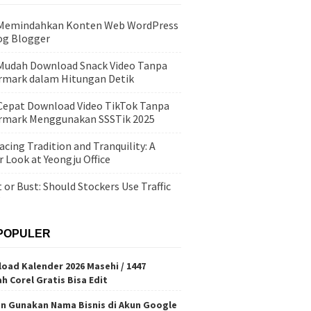
 Memindahkan Konten Web WordPress
og Blogger
Mudah Download Snack Video Tanpa
mark dalam Hitungan Detik
Cepat Download Video TikTok Tanpa
rmark Menggunakan SSSTik 2025
cing Tradition and Tranquility: A
r Look at Yeongju Office
 or Bust: Should Stockers Use Traffic
?
POPULER
oad Kalender 2026 Masehi / 1447
ah Corel Gratis Bisa Edit
n Gunakan Nama Bisnis di Akun Google