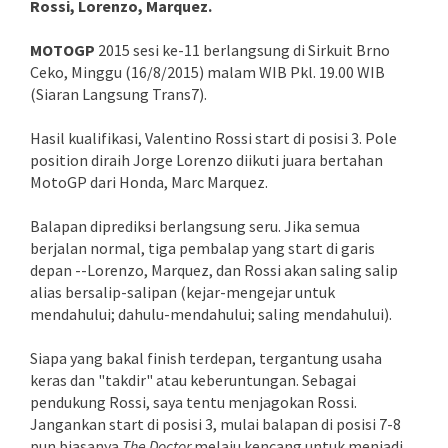
Rossi, Lorenzo, Marquez.
MOTOGP
2015 sesi ke-11 berlangsung di Sirkuit Brno
Ceko, Minggu (16/8/2015) malam WIB Pkl. 19.00 WIB
(Siaran Langsung Trans7).
Hasil kualifikasi, Valentino Rossi start di posisi 3. Pole
position diraih Jorge Lorenzo diikuti juara bertahan
MotoGP dari Honda, Marc Marquez.
Balapan diprediksi berlangsung seru. Jika semua
berjalan normal, tiga pembalap yang start di garis
depan --Lorenzo, Marquez, dan Rossi akan saling salip
alias bersalip-salipan (kejar-mengejar untuk
mendahului; dahulu-mendahului; saling mendahului).
Siapa yang bakal finish terdepan, tergantung usaha
keras dan "takdir" atau keberuntungan. Sebagai
pendukung Rossi, saya tentu menjagokan Rossi.
Jangankan start di posisi 3, mulai balapan di posisi 7-8
pun biasanya
The Doctor
melaju kencang untuk menjadi