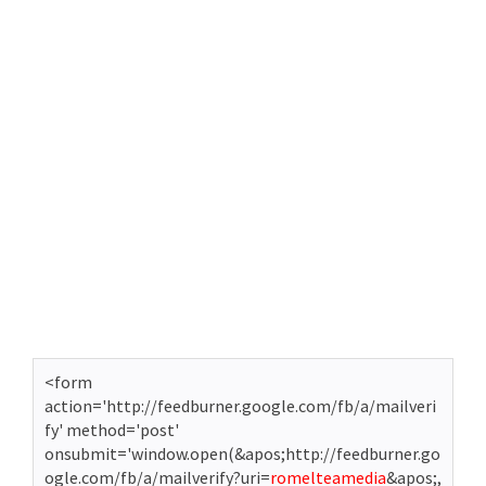
<form
action='http://feedburner.google.com/fb/a/mailveri
fy' method='post'
onsubmit='window.open(&apos;http://feedburner.go
ogle.com/fb/a/mailverify?uri=
romelteamedia
&apos;,