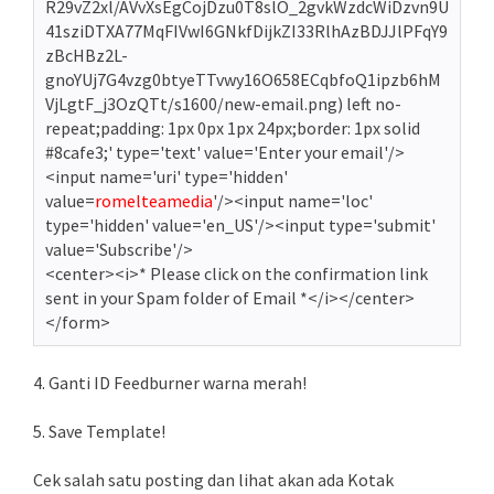
R29vZ2xl/AVvXsEgCojDzu0T8slO_2gvkWzdcWiDzvn9U
41sziDTXA77MqFIVwI6GNkfDijkZI33RlhAzBDJJlPFqY9
zBcHBz2L-
gnoYUj7G4vzg0btyeTTvwy16O658ECqbfoQ1ipzb6hM
VjLgtF_j3OzQTt/s1600/new-email.png) left no-
repeat;padding: 1px 0px 1px 24px;border: 1px solid
#8cafe3;' type='text' value='Enter your email'/>
<input name='uri' type='hidden'
value=
romelteamedia
'/><input name='loc'
type='hidden' value='en_US'/><input type='submit'
value='Subscribe'/>
<center><i>* Please click on the confirmation link
sent in your Spam folder of Email *</i></center>
</form>
4. Ganti ID Feedburner warna merah!
5. Save Template!
Cek salah satu posting dan lihat akan ada Kotak