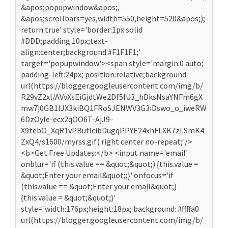
&apos;popupwindow&apos;,
&apos;scrollbars=yes,width=550,height=520&apos;);
return true' style='border:1px solid
#DDD;padding:10px;text-
align:center;background:#F1F1F1;'
target='popupwindow'><span style='margin:0 auto;
padding-left:24px; position:relative;background:
url(https://blogger.googleusercontent.com/img/b/
R29vZ2xl/AVvXsEiGjdtWe2Df5IU3_hDksNsaYNFm6gX
mw7j0GB1lJX3kiBQ1FRoSJENWV3G3iDswo_o_iweRW
6DzOyle-ecx2qOO6T-AjJ9-
X9tebO_XqR1vPBufIcibDugqPPYE24xhFLXK7zLSmK4
ZxQ4/s1600/myrss.gif) right center no-repeat;'/>
<b>Get Free Updates:</b> <input name='email'
onblur='if (this.value == &quot;&quot;) {this.value =
&quot;Enter your email&quot;;}' onfocus='if
(this.value == &quot;Enter your email&quot;)
{this.value = &quot;&quot;}'
style='width:176px;height:18px; background: #ffffa0
url(https://blogger.googleusercontent.com/img/b/