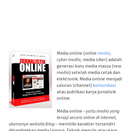
Media online (
online
media
,
cyber media,
media siber) adalah
generasi baru media massa (
new
media
) setelah media cetak dan
elektronik. Media online menjadi
saluran (channel)
komunikasi
atau publikasi karya jurnalisik
online.
Media online
--yaitu media yang
tersaji secara online di internet,
utamanya website/blog--
memiliki karakter tersendiri
dibandingkan media lainnya. Teknik menulis atau gaya